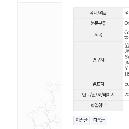
의)
국내/외급
SC
논문분류
Or
Co
제목
to
Y
J
SY
연구자
J
Y
H
발표지
Eu
년도/권/호/페이지
20
화일첨부
이전글
다음글