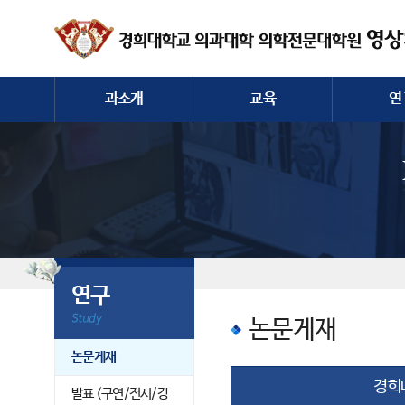
과소개
교육
연
인사말
전공의/학생/대학원
논문
역사
컨퍼런스
발표 (구연
교수진
증례토론
전공의
과직원
영상장비
연구
논문게재
논문게재
경희
발표 (구연/전시/강