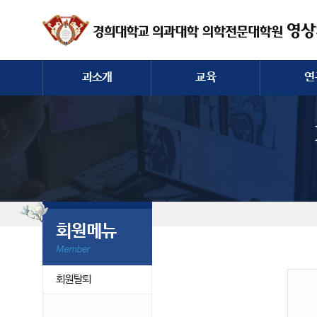
과소개
교육
연
인사말
전공의/학생/대학원
논문
역사
컨퍼런스
발표 (구연
교수진
증례토론
전공의
과직원
영상장비
회원메뉴
회원탈퇴